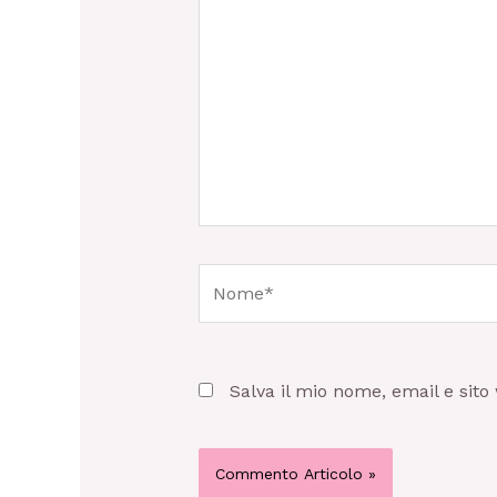
qui..
Nome*
Salva il mio nome, email e sit